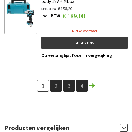
body 18V + Mbox
€ 156,20
€ 189,00
Niet op voorraad
GEGEVENS
Op verlanglijst
Toon in vergelijking
1
2
3
4
Producten vergelijken