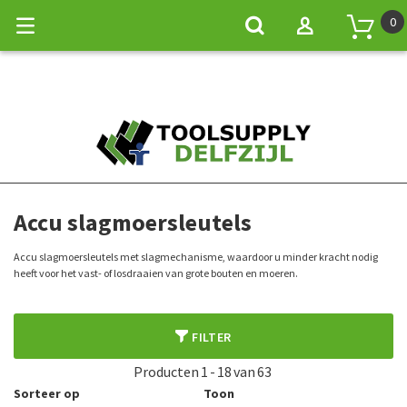
0
Home
Accu gereedschap
Accu boor- en schroefboormachines
Accu slagmoersleutels
Accu slagmoersleutels
Accu slagmoersleutels met slagmechanisme, waardoor u minder kracht nodig
heeft voor het vast- of losdraaien van grote bouten en moeren.
FILTER
Producten
1
-
18
van
63
Sorteer op
Toon