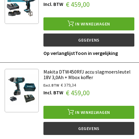
€ 459,00
IN WINKELWAGEN
GEGEVENS
Op verlanglijst
Toon in vergelijking
Makita DTW450RFJ accu slagmoersleutel
18V 3,0Ah + Mbox koffer
€ 379,34
€ 459,00
IN WINKELWAGEN
GEGEVENS