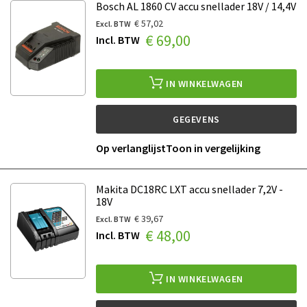
Bosch AL 1860 CV accu snellader 18V / 14,4V
€ 57,02
€ 69,00
IN WINKELWAGEN
GEGEVENS
Op verlanglijst
Toon in vergelijking
Makita DC18RC LXT accu snellader 7,2V -
18V
€ 39,67
€ 48,00
IN WINKELWAGEN