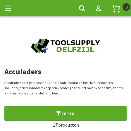
0
Home
Accu gereedschap
Accu's en acculaders
Acculaders
Acculaders
Acculaders voor gereedschap van DeWalt, Makita en Bosch. Kies voor een
snellader, een duo lader of koop een voordelige accu set met twee accu's, zodat u
altijd een volle accu bij de hand heeft.
FILTER
17
producten